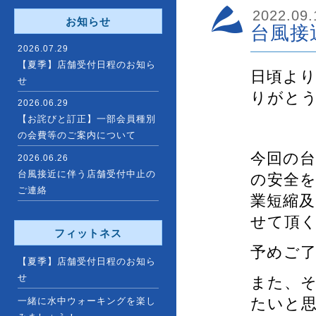
2022.09.
お知らせ
台風接
2026.07.29
【夏季】店舗受付日程のお知ら
日頃よ
せ
りがと
2026.06.29
【お詫びと訂正】一部会員種別
の会費等のご案内について
今回の
2026.06.26
台風接近に伴う店舗受付中止の
の安全
ご連絡
業短縮
せて頂
フィットネス
予めご
【夏季】店舗受付日程のお知ら
せ
また、
たいと
一緒に水中ウォーキングを楽し