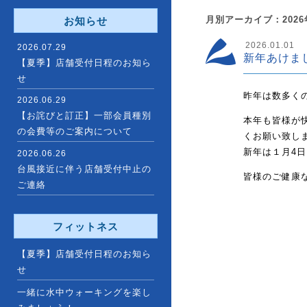
月別アーカイブ：2026
お知らせ
2026.01.01
2026.07.29
新年あけま
【夏季】店舗受付日程のお知ら
せ
昨年は数多く
2026.06.29
【お詫びと訂正】一部会員種別
本年も皆様が
の会費等のご案内について
くお願い致し
新年は１月4日
2026.06.26
台風接近に伴う店舗受付中止の
皆様のご健康
ご連絡
フィットネス
【夏季】店舗受付日程のお知ら
せ
一緒に水中ウォーキングを楽し