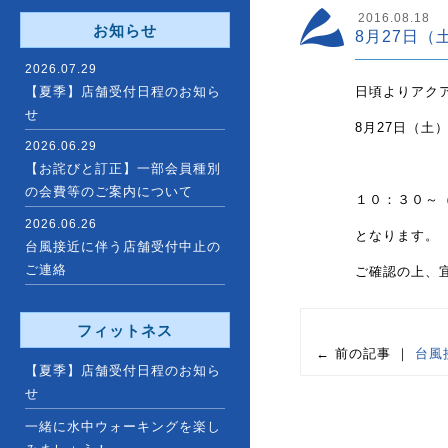
2016.08.18
お知らせ
8月27日
2026.07.29
【夏季】店舗受付日程のお知ら
日頃よりアク
せ
8月27日（
2026.06.29
【お詫びと訂正】一部会員種別
の会費等のご案内について
１０：３０～
2026.06.26
となります。
台風接近に伴う店舗受付中止の
ご連絡
ご確認の上、
フィットネス
← 前の記事 ｜
台風
【夏季】店舗受付日程のお知ら
せ
一緒に水中ウォーキングを楽し